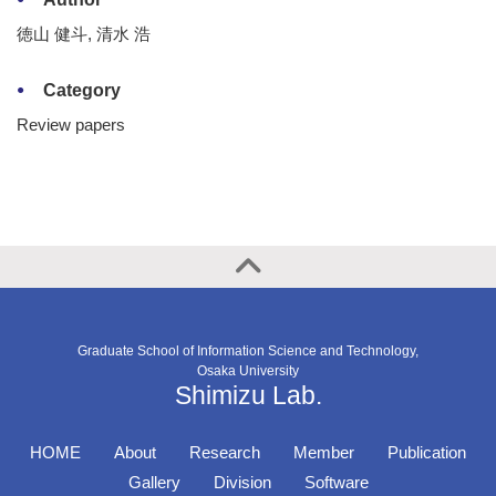
徳山 健斗, 清水 浩
Category
Review papers
Graduate School of Information Science and Technology,
Osaka University
Shimizu Lab.
HOME
About
Research
Member
Publication
Gallery
Division
Software